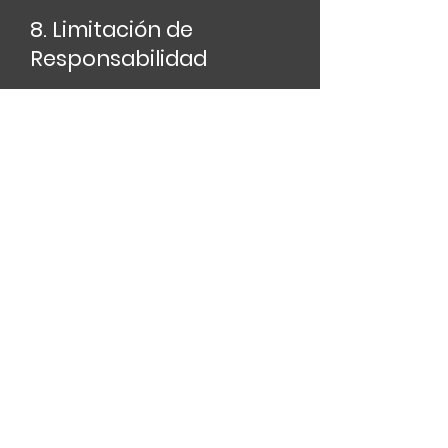
8. Limitación de
Responsabilidad
Five Motion no se hace responsable por
daños indirectos, incidentales o
consecuentes derivados del uso del
sitio o de la compra de productos.
La responsabilidad máxima de Five
Motion estará limitada al valor de la
compra efectuada.
9. Ley Aplicable y
Jurisdicción
Estos Términos y Condiciones se rigen
por las leyes de los Estados Unidos
Mexicanos.